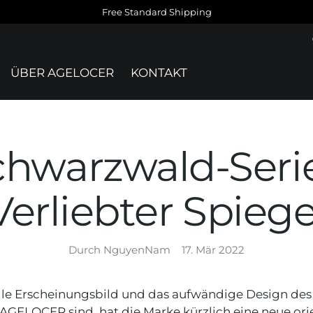
Free Standard Shipping
ÜBER AGELOCER
KONTAKT
chwarzwald-Serie
Verliebter Spiege
Durch NguyenNam
17. Mär 2022
lle Erscheinungsbild und das aufwändige Design des
GELOCER sind, hat die Marke kürzlich eine neue ori