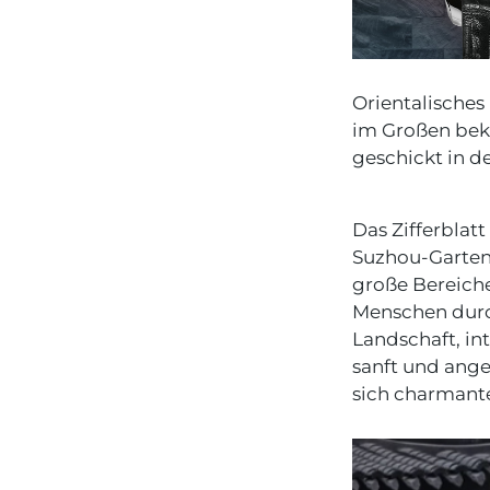
Orientalisches
im Großen beka
geschickt in d
Das Zifferbla
Suzhou-Gartenf
große Bereiche
Menschen durc
Landschaft, in
sanft und ang
sich charmante