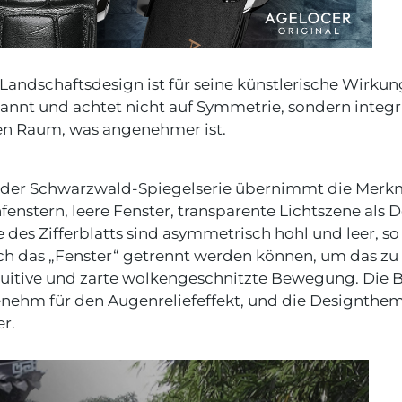
 Landschaftsdesign ist für seine künstlerische Wirku
nnt und achtet nicht auf Symmetrie, sondern integri
en Raum, was angenehmer ist.
tt der Schwarzwald-Spiegelserie übernimmt die Merk
enstern, leere Fenster, transparente Lichtszene als 
 des Zifferblatts sind asymmetrisch hohl und leer, so
h das „Fenster“ getrennt werden können, um das zu
tuitive und zarte wolkengeschnitzte Bewegung. Die 
enehm für den Augenreliefeffekt, und die Designthe
r.