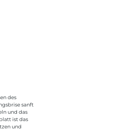
sen des
ngsbrise sanft
eln und das
latt ist das
itzen und