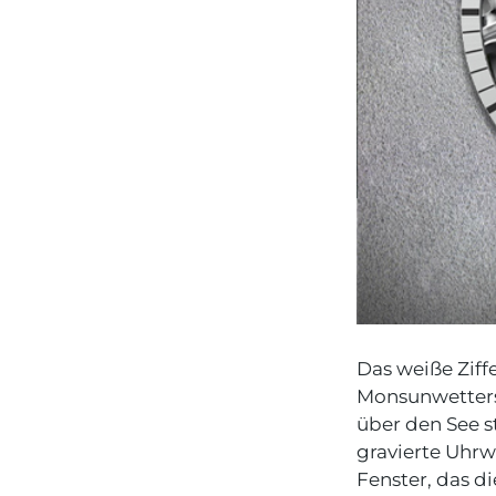
Das weiße Ziff
Monsunwetters,
über den See s
gravierte Uhrwe
Fenster, das d