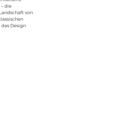
– die
 Landschaft von
klassischen
n das Design