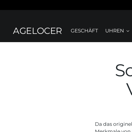
AGELOCER
GESCHÄFT
UHREN
S
Da das origine
Merkmale von A