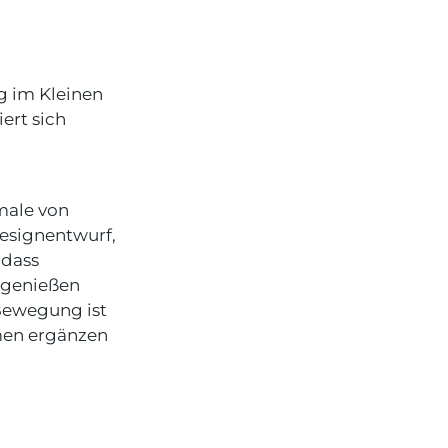
ng im Kleinen
ert sich
male von
Designentwurf,
 dass
 genießen
Bewegung ist
men ergänzen