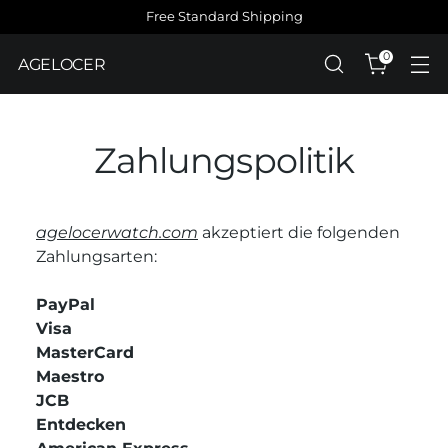
Free Standard Shipping
0
AGELOCER
Zahlungspolitik
agelocerwatch.com
akzeptiert die folgenden
Zahlungsarten:
PayPal
Visa
MasterCard
Maestro
JCB
Entdecken