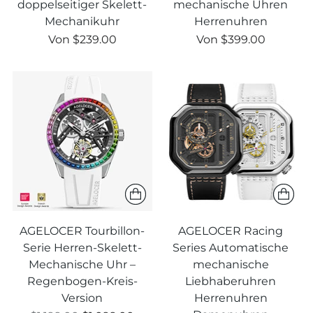
doppelseitiger Skelett-
mechanische Uhren
Mechanikuhr
Herrenuhren
Regulärer
Regulärer
Von
$239.00
Von
$399.00
Preis
Preis
AGELOCER Tourbillon-
AGELOCER Racing
Serie Herren-Skelett-
Series Automatische
Mechanische Uhr –
mechanische
Regenbogen-Kreis-
Liebhaberuhren
Version
Herrenuhren