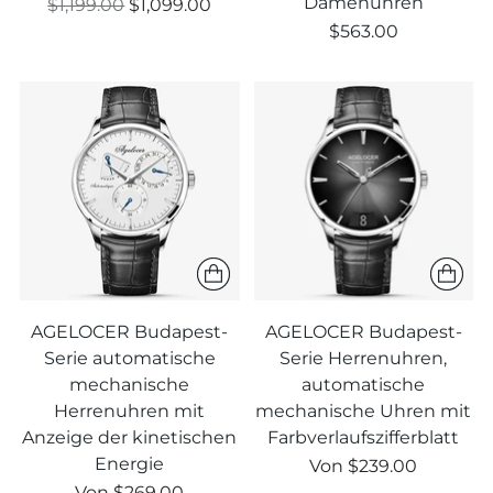
Damenuhren
Regulärer
$1,199.00
$1,099.00
Preis
$563.00
AGELOCER Budapest-
AGELOCER Budapest-
Serie automatische
Serie Herrenuhren,
mechanische
automatische
Herrenuhren mit
mechanische Uhren mit
Anzeige der kinetischen
Farbverlaufszifferblatt
Energie
Regulärer
Von
$239.00
Regulärer
Preis
Von
$269.00