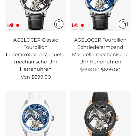
AGELOCER Classic
AGELOCER Tourbillon
Tourbillon
Echtlederarmband
Lederarmband Manuelle
Manuelle mechanische
mechanische Uhr
Uhr Herrenuhren
Herrenuhren
Regulärer
$998.00
$699.00
Regulärer
Preis
Von
$699.00
Preis