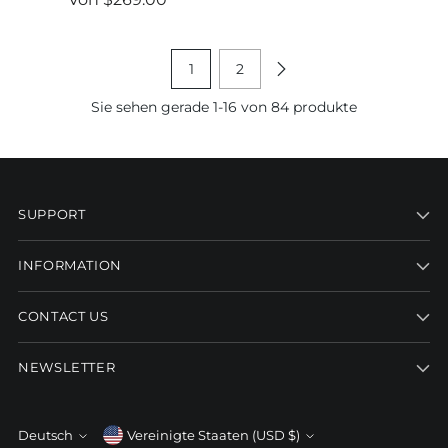
Preis
1
2
Sie sehen gerade 1-16 von 84 produkte
SUPPORT
INFORMATION
CONTACT US
NEWSLETTER
Währung
Deutsch
Vereinigte Staaten (USD $)
Sprache