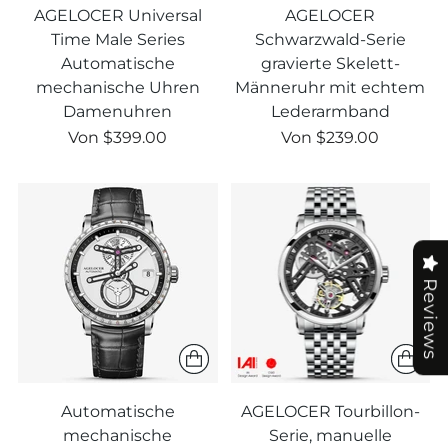
AGELOCER Universal
AGELOCER
Time Male Series
Schwarzwald-Serie
Automatische
gravierte Skelett-
mechanische Uhren
Männeruhr mit echtem
Damenuhren
Lederarmband
Regulärer
Regulärer
Von
$399.00
Von
$239.00
Preis
Preis
Reviews
Automatische
AGELOCER Tourbillon-
mechanische
Serie, manuelle