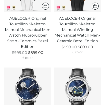
AGELOCER Original
AGELOCER Original
Tourbillon Skeleton
Tourbillon Skeleton
Manual Mechanical Men
Manual Winding
Watch Fluororubber
Mechanical Watch Men-
Strap -Ceramics Bezel
Ceramic Bezel Edition
Edition
Regulärer
$999.00
$899.00
Regulärer
Preis
$999.00
$899.00
6 color
Preis
6 color