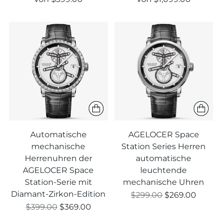
Preis
Preis
Automatische
AGELOCER Space
mechanische
Station Series Herren
Herrenuhren der
automatische
AGELOCER Space
leuchtende
Station-Serie mit
mechanische Uhren
Diamant-Zirkon-Edition
Regulärer
$299.00
$269.00
Regulärer
Preis
$399.00
$369.00
Preis