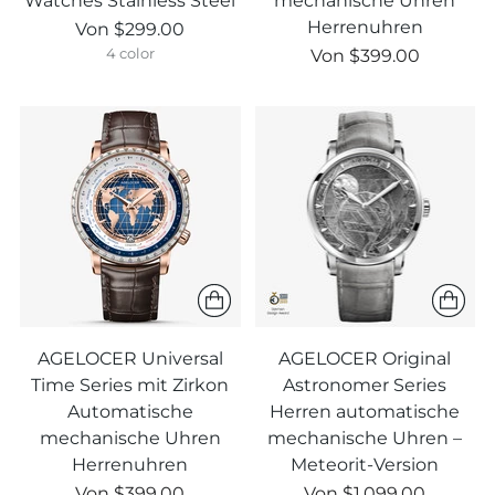
Watches Stainless Steel
mechanische Uhren
Herrenuhren
Von
$299.00
Regulärer
Von
$399.00
4 color
Preis
AGELOCER Universal
AGELOCER Original
Time Series mit Zirkon
Astronomer Series
Automatische
Herren automatische
mechanische Uhren
mechanische Uhren –
Herrenuhren
Meteorit-Version
Regulärer
Regulärer
Von
$399.00
Von
$1,099.00