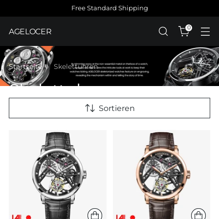
Free Standard Shipping
0
AGELOCER
Startseite
Skelettuhren
Skelettuhren
Sortieren