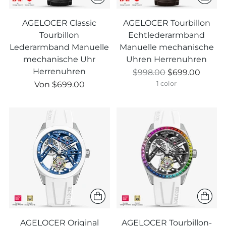
AGELOCER Classic
AGELOCER Tourbillon
Tourbillon
Echtlederarmband
Lederarmband Manuelle
Manuelle mechanische
mechanische Uhr
Uhren Herrenuhren
Herrenuhren
Regulärer
$998.00
$699.00
Regulärer
Preis
Von
$699.00
1 color
Preis
AGELOCER Original
AGELOCER Tourbillon-