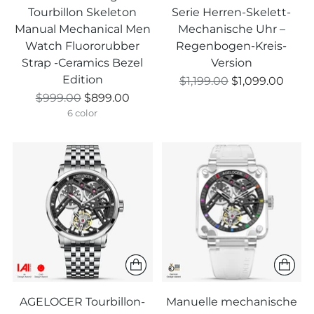
Tourbillon Skeleton
Serie Herren-Skelett-
Manual Mechanical Men
Mechanische Uhr –
Watch Fluororubber
Regenbogen-Kreis-
Strap -Ceramics Bezel
Version
Edition
Regulärer
$1,199.00
$1,099.00
Regulärer
Preis
$999.00
$899.00
Preis
6 color
AGELOCER Tourbillon-
Manuelle mechanische