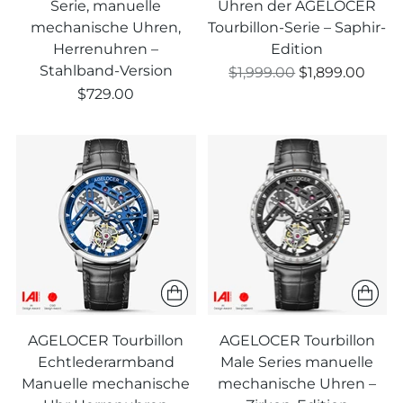
Serie, manuelle
Uhren der AGELOCER
mechanische Uhren,
Tourbillon-Serie – Saphir-
Herrenuhren –
Edition
Stahlband-Version
Regulärer
$1,999.00
$1,899.00
Preis
$729.00
AGELOCER Tourbillon
AGELOCER Tourbillon
Echtlederarmband
Male Series manuelle
Manuelle mechanische
mechanische Uhren –