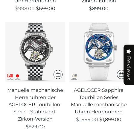
Uhr Herrenuhren
Zirkon-Edition
Regulärer
$998.00
$699.00
$899.00
Preis
Reviews
Manuelle mechanische
AGELOCER Sapphire
Herrenuhren der
Tourbillon Series
AGELOCER Tourbillon-
Manuelle mechanische
Serie – Stahlband-
Uhren Herrenuhren
Zirkon-Version
Regulärer
$1,999.00
$1,899.00
Preis
$929.00